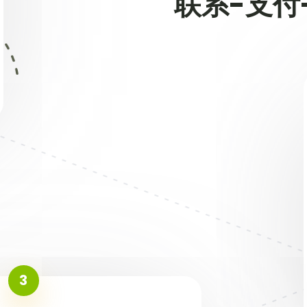
联系-支付
3